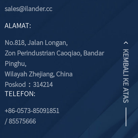
sales@ilander.cc
ALAMAT:
No.818, Jalan Longan,
Zon Perindustrian Caoqiao, Bandar
KEMBALI KE ATAS
Pinghu,
Wilayah Zhejiang, China
Poskod：314214
TELEFON:
+86-0573-85091851
/ 85575666